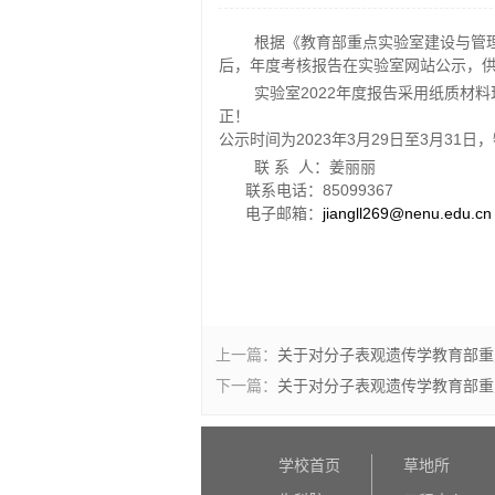
根据《教育部重点实验室建设与管
后，年度考核报告在实验室网站公示，
实验室
2022
年度报告采用纸质材料
正！
公示时间为
2023
年
3
月
29
日至
3
月3
1
日，
联 系 人：姜丽丽
联系电话：
85099367
电子邮箱：
jiangll269@nenu.edu.cn
上一篇：
关于对分子表观遗传学教育部重
下一篇：
关于对分子表观遗传学教育部重
学校首页
草地所