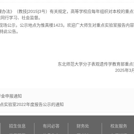
理办法》（教技
[2015]3号
）有关规定，高等学校应每年组织对本校的重点
供同行学习、社会监督。
现场公示，公示地点为惟真楼1423。欢迎广大师生对重点实验室报告内
，特此公告。
n
东北师范大学
分子表观遗传学教育部重点
2025
年
3
学金申报通知
点实验室2022年度报告公示的通知
招生信息
有问必答
财务处
校友服务