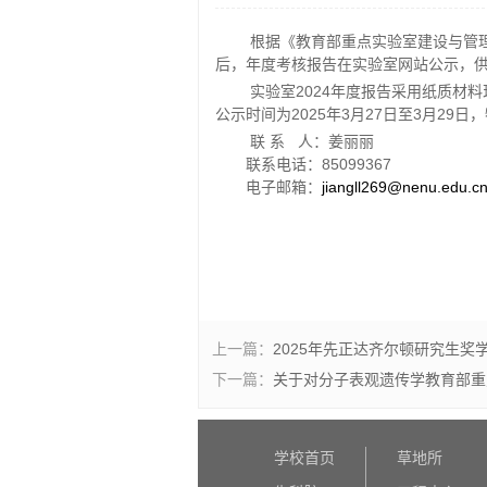
根据《教育部重点实验室建设与管
后，年度考核报告在实验室网站公示，
实验室
2024
年度报告采用纸质材料
公示时间为
2025
年
3
月
27
日至
3
月29日
联 系 人：姜丽丽
联系电话：
85099367
电子邮箱：
jiangll269@nenu.edu.c
上一篇：
2025年先正达齐尔顿研究生奖
下一篇：
关于对分子表观遗传学教育部重
学校首页
草地所