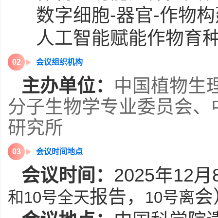
数字细胞
-
器官
-
作物构
人工智能赋能作物育
0
2
会议组织机构
主办单位：
中国植物生
分子生物学专业委员会、
研究所
0
3
会议时间地点
会议时间：
2025
年
12
月
报告，
会
和
10号全天
10号离